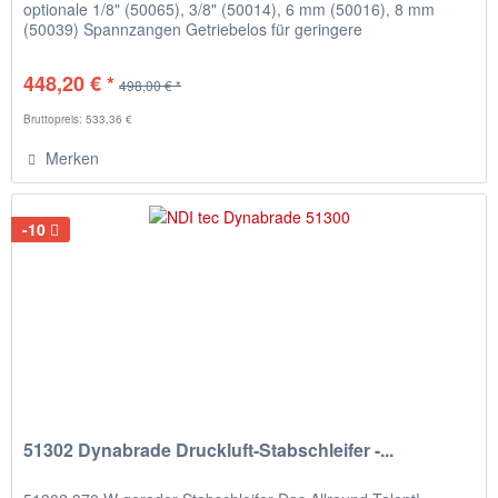
optionale 1/8" (50065), 3/8" (50014), 6 mm (50016), 8 mm
(50039) Spannzangen Getriebelos für geringere
Wartungskosten und...
448,20 € *
498,00 € *
Bruttopreis: 533,36 €
Merken
-10
51302 Dynabrade Druckluft-Stabschleifer -...