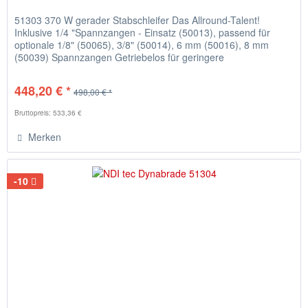
51303 370 W gerader Stabschleifer Das Allround-Talent!
Inklusive 1/4 "Spannzangen - Einsatz (50013), passend für
optionale 1/8" (50065), 3/8" (50014), 6 mm (50016), 8 mm
(50039) Spannzangen Getriebelos für geringere
Wartungskosten und...
448,20 € *
498,00 € *
Bruttopreis: 533,36 €
Merken
-10