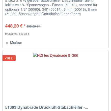
51302 370 W gerader Stabschleifer Das Allround-Talent!
Inklusive 1/4 "Spannzangen - Einsatz (50013), passend für
optionale 1/8" (50065), 3/8" (50014), 6 mm (50016), 8 mm
(50039) Spannzangen Getriebelos für geringere
Wartungskosten und...
448,20 € *
498,00 € *
Bruttopreis: 533,36 €
Merken
-10
51303 Dynabrade Druckluft-Stabschleifer -...