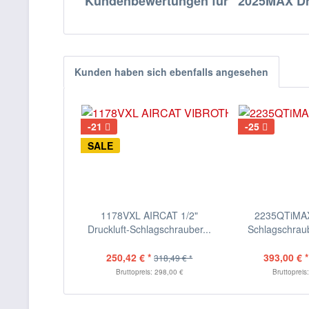
Kundenbewertungen für "2025MAX Dru
Kunden haben sich ebenfalls angesehen
-21
-25
SALE
1178VXL AIRCAT 1/2"
2235QTiMAX 
Druckluft-Schlagschrauber...
Schlagschraube
250,42 € *
393,00 € *
318,49 € *
Bruttopreis: 298,00 €
Bruttopreis