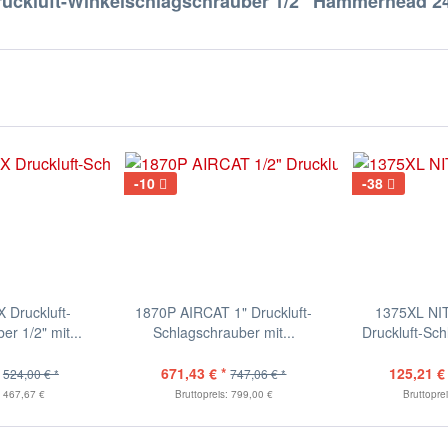
ckluft-Winkelschlagschrauber 1/2" Hammerhead 24
-10
-38
Druckluft-
1870P AIRCAT 1" Druckluft-
1375XL NI
r 1/2" mit...
Schlagschrauber mit...
Druckluft-Sch
671,43 € *
125,21 € 
524,00 € *
747,06 € *
: 467,67 €
Bruttopreis: 799,00 €
Bruttopre