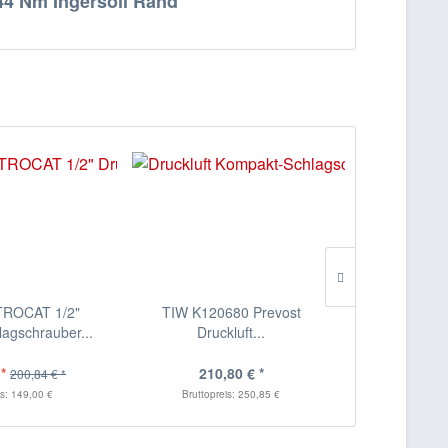
4 Nm Ingersoll Rand"
-25
TROCAT 1/2"
TIW K120680 Prevost
2015MAX
lagschrauber...
Druckluft...
Winkelschlag
*
210,80 € *
496,50 
200,84 € *
is: 149,00 €
Bruttopreis: 250,85 €
Bruttopr